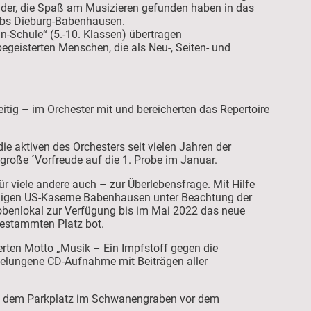
inder, die Spaß am Musizieren gefunden haben in das
s des Rotary - Clubs Dieburg-Babenhausen.
Schule“ (5.-10. Klassen) übertragen
egeisterten Menschen, die als Neu-, Seiten- und
tig – im Orchester mit und bereicherten das Repertoire
e aktiven des Orchesters seit vielen Jahren der
 große ´Vorfreude auf die 1. Probe im Januar.
 viele andere auch – zur Überlebensfrage. Mit Hilfe
ligen US-Kaserne Babenhausen unter Beachtung der
obenlokal zur Verfügung bis im Mai 2022 das neue
estammten Platz bot.
erten Motto „Musik – Ein Impfstoff gegen die
gelungene CD-Aufnahme mit Beiträgen aller
uf dem Parkplatz im Schwanengraben vor dem