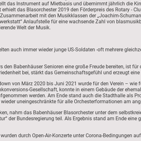
tellt das Instrument auf Mietbasis und übernimmt jährlich die K
 Konzept erhielt das Blasorchester 2019 den Förderprei
e Zusammenarbeit mit den Musikklassen der „Joachim-Schumann-
werkstatt“ Anlaufstelle für eine wachsende Zahl von blasmusikb
ierende Welt der Musik.
ten auch immer wieder junge US-Soldaten -oft mehrere gleichzei
den Babenhäuser Senioren eine große Freude bereiten, ist für di
riedenheit bei, stärkt das Gemeinschaftsgefühl und erzeugt eine
wn von März 2020 bis Juni 2021 wurde für den Verein – wie für
konversions-Gesellschaft, konnte in einem Gebäude der ehema
aufgenommen werden. Am Ende stand auch die Stadthalle als Pr
ieder uneingeschränkte für alle Orchesterformationen am ang
cken, nahm das Babenhäuser Blasorchester unter dem selbstkrei
r“ der Bundesregierung teil. Als Ergebnis stand am Ende eine 
1 wurden durch Open-Air-Konzerte unter Corona-Bedingungen a