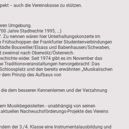
pekt − auch die Vereinskasse zu stützen.
iteren Umgebung.
700 Jahre Stadtrechte 1995, …)
uf. Zu nennen wären hier Unterhaltungskonzerte im
im Frühschoppen der Frankfurter Studentenverbindungen
rstädte Bouxwiller/Elsass und Babenhausen/Schwaben,
 zweimal nach Oberwölz/Österreich.
eschichte wider. Seit 1974 gibt es im November das
ne Traditionsveranstaltungen hervorgebracht: Das
Schlossplatz und den bereits erwähnten „Musikalischen
99 dem Prinzip des Aufbaus von
ei, die dem besseren Kennenlernen und der Verzahnung
dem Musikbegeisterten - unabhängig von seinen
en aktuellen Nachwuchsförderungs-Projekte des Vereins
dern der 3./4. Klasse eine Instrumentalausbildung und