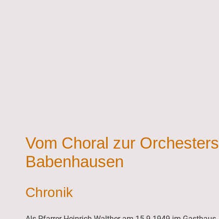
Startseite
Termine
Or
Vom Choral zur Orchestersu
Babenhausen
Chronik
Als Pfarrer Heinrich Walther am 15.9.1949 im Gasthaus