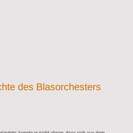
Archiv
Sonstiges
chte des Blasorchesters
ündete, konnte er nicht ahnen, dass sich aus dem