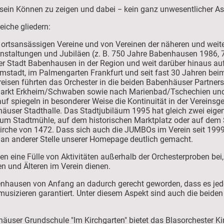
 sein Können zu zeigen und dabei − kein ganz unwesentlicher As
reiche gliedern:
er ortsansässigen Vereine und von Vereinen der näheren und we
nstaltungen und Jubiläen (z. B. 750 Jahre Babenhausen 1986, 
 der Stadt Babenhausen in der Region und weit darüber hinaus a
rmstadt, im Palmengarten Frankfurt und seit fast 30 Jahren be
isen führten das Orchester in die beiden Babenhäuser Partne
Markt Erkheim/Schwaben sowie nach Marienbad/Tschechien und
f spiegeln in besonderer Weise die Kontinuität in der Vereinsg
häuser Stadthalle. Das Stadtjubiläum 1995 hat gleich zwei eige
rum Stadtmühle, auf dem historischen Marktplatz oder auf dem 
tkirche von 1472. Dass sich auch die JUMBOs im Verein seit 19
rd an anderer Stelle unserer Homepage deutlich gemacht.
en eine Fülle von Aktivitäten außerhalb der Orchesterproben b
n und Älteren im Verein dienen.
benhausen von Anfang an dadurch gerecht geworden, dass es je
tmusizieren garantiert. Unter diesem Aspekt sind auch die beid
ser Grundschule "Im Kirchgarten" bietet das Blasorchester Kin