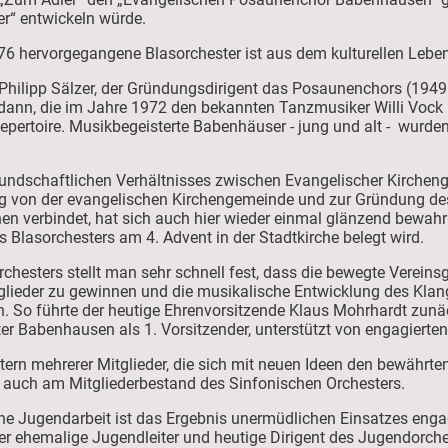
er“ entwickeln würde.
 hervorgegangene Blasorchester ist aus dem kulturellen Lebe
hilipp Sälzer, der Gründungsdirigent das Posaunenchors (1949 -
 dann, die im Jahre 1972 den bekannten Tanzmusiker Willi Vock
epertoire. Musikbegeisterte Babenhäuser - jung und alt - wurde
eundschaftlichen Verhältnisses zwischen Evangelischer Kirchen
ng von der evangelischen Kirchengemeinde und zur Gründung de
n verbindet, hat sich auch hier wieder einmal glänzend bewahr
Blasorchesters am 4. Advent in der Stadtkirche belegt wird.
hesters stellt man sehr schnell fest, dass die bewegte Verein
tglieder zu gewinnen und die musikalische Entwicklung des Kla
eich. So führte der heutige Ehrenvorsitzende Klaus Mohrhardt zu
r Babenhausen als 1. Vorsitzender, unterstützt von engagierten
ern mehrerer Mitglieder, die sich mit neuen Ideen den bewährten V
em auch am Mitgliederbestand des Sinfonischen Orchesters.
he Jugendarbeit ist das Ergebnis unermüdlichen Einsatzes engagie
r ehemalige Jugendleiter und heutige Dirigent des Jugendorchest