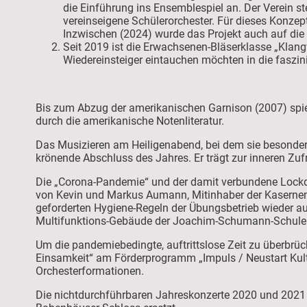
die Einführung ins Ensemblespiel an. Der Verein s
vereinseigene Schülerorchester. Für dieses
Inzwischen (2024) wurde das Projekt auch auf di
Seit 2019 ist die Erwachsenen-Bläserklasse „Klang
Wiedereinsteiger eintauchen möchten in die faszin
Bis zum Abzug der amerikanischen Garnison (2007) spiel
durch die amerikanische Notenliteratur.
Das Musizieren am Heiligenabend, bei dem sie besonders 
krönende Abschluss des Jahres. Er trägt zur inneren Zuf
Die „Corona-Pandemie“ und der damit verbundene Lockdo
von Kevin und Markus Aumann, Mitinhaber der Kasernen
geforderten Hygiene-Regeln der Übungsbetrieb wieder 
Multifunktions-Gebäude der Joachim-Schumann-Schule w
Um die pandemiebedingte, auftrittslose Zeit zu überbrü
Einsamkeit“ am Förderprogramm „Impuls / Neustart Kultu
Orchesterformationen.
Die nichtdurchführbaren Jahreskonzerte 2020 und 202