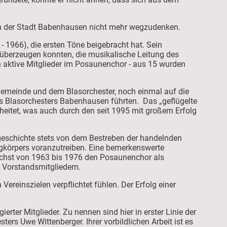
n der Stadt Babenhausen nicht mehr wegzudenken.
 1966), die ersten Töne beigebracht hat. Sein
 überzeugen konnten, die musikalische Leitung des
n aktive Mitglieder im Posaunenchor - aus 15 wurden
gemeinde und dem Blasorchester, noch einmal auf die
s Blasorchesters Babenhausen führten. Das „geflügelte
heitet, was auch durch den seit 1995 mit großem Erfolg
sgeschichte stets von dem Bestreben der handelnden
ngkörpers voranzutreiben. Eine bemerkenswerte
nächst von 1963 bis 1976 den Posaunenchor als
 Vorstandsmitgliedern.
ereinszielen verpflichtet fühlen. Der Erfolg einer
rter Mitglieder. Zu nennen sind hier in erster Linie der
ers Uwe Wittenberger. Ihrer vorbildlichen Arbeit ist es