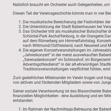
Natürlich braucht ein Orchester auch Gelegenheiten, um
Diesen Teil der Vereinsgeschichte könnte man in vier Be
Die musikalische Bereicherung der Festivitäten d
Die Unterstützung der Stadt Babenhausen bei Vera
Das Orchester tritt als musikalischer Botschafter
Schöntal-Park Aschaffenburg, in der Orangerie Da
auf dem Römerberg am Himmelfahrtstag. Konzertre
nach Wittmund/Ostfriesland, nach Neuwied und 
Die eigenen Konzertveranstaltungen im Jahresablau
„Jahreskonzert“ in der meist ausverkauften Baben
„Serenadenkonzert“ im Schlosshof, im Bürgerzent
Adventsgottesdienst“ in der alt-ehrwürdigen Stad
Traditionsveranstaltungen verpflichtet fühlen, wi
Zum gedeihlichen Miteinander im Verein trugen und trag
von aktiven und fördernden Mitgliedern sowie von Junge
Seiner soziale Verantwortung ist das Blasorchester Ba
finanziellen Möglichkeiten - eine Ausbildung und ein Mi
entstanden:
Im Rahmen der Nachmittags-Betreuung der Babenhäu