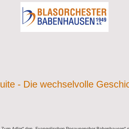
chester
Ausbildung
Vorstand
Jugendarbeit
ite - Die wechselvolle Geschi
 „Zum Adler“ den „Evangelischen Posaunenchor Babenhausen“ gr