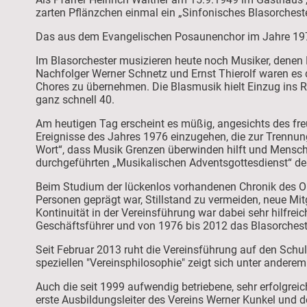
zarten Pflänzchen einmal ein „Sinfonisches Blasorchest
Das aus dem Evangelischen Posaunenchor im Jahre 1976
Im Blasorchester musizieren heute noch Musiker, denen P
Nachfolger Werner Schnetz und Ernst Thierolf waren es
Chores zu übernehmen. Die Blasmusik hielt Einzug ins R
ganz schnell 40.
Am heutigen Tag erscheint es müßig, angesichts des fr
Ereignisse des Jahres 1976 einzugehen, die zur Trennu
Wort“, dass Musik Grenzen überwinden hilft und Mensche
durchgeführten „Musikalischen Adventsgottesdienst“ des 
Beim Studium der lückenlos vorhandenen Chronik des Orc
Personen geprägt war, Stillstand zu vermeiden, neue Mi
Kontinuität in der Vereinsführung war dabei sehr hilfr
Geschäftsführer und von 1976 bis 2012 das Blasorcheste
Seit Februar 2013 ruht die Vereinsführung auf den Schult
speziellen "Vereinsphilosophie" zeigt sich unter ander
Auch die seit 1999 aufwendig betriebene, sehr erfolgreic
erste Ausbildungsleiter des Vereins Werner Kunkel und de